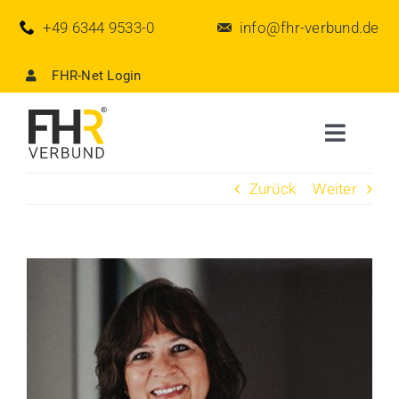
Zum
+49 6344 9533-0
info@fhr-verbund.de
Inhalt
springen
FHR-Net Login
Toggle
Naviga
Zurück
Weiter
Der Verbund
Aktuelles
View
Larger
FHR-Partner werden
Image
FHR-Team