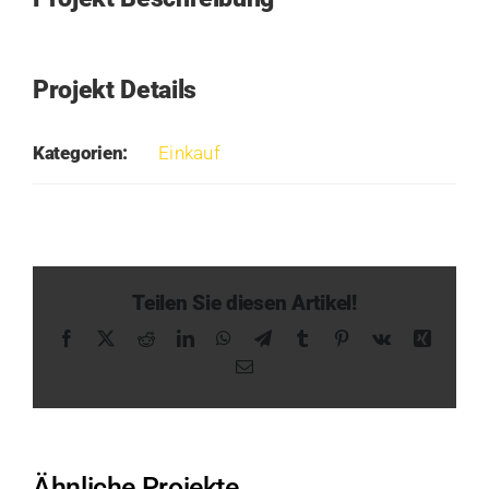
Projekt Details
Kategorien:
Einkauf
Teilen Sie diesen Artikel!
Facebook
X
Reddit
LinkedIn
WhatsApp
Telegram
Tumblr
Pinterest
Vk
Xing
E-
Mail
Ähnliche Projekte