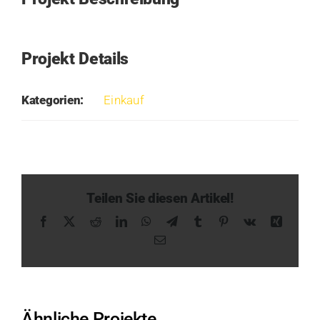
Projekt Details
Kategorien:
Einkauf
Teilen Sie diesen Artikel!
Facebook
X
Reddit
LinkedIn
WhatsApp
Telegram
Tumblr
Pinterest
Vk
Xing
E-
Mail
Ähnliche Projekte