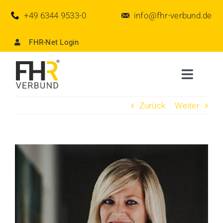
Zum
+49 6344 9533-0
info@fhr-verbund.de
Inhalt
springen
FHR-Net Login
Toggle
Naviga
Zurück
Weiter
Der Verbund
Aktuelles
View
Larger
FHR-Partner werden
Image
FHR-Team