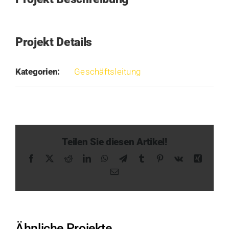
Projekt Details
Kategorien:
Geschäftsleitung
Teilen Sie diesen Artikel!
Facebook
X
Reddit
LinkedIn
WhatsApp
Telegram
Tumblr
Pinterest
Vk
Xing
E-
Mail
Ähnliche Projekte