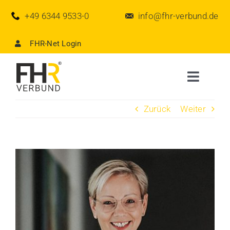
Zum
+49 6344 9533-0
info@fhr-verbund.de
Inhalt
springen
FHR-Net Login
Toggle
Naviga
Zurück
Weiter
Der Verbund
Aktuelles
View
Larger
FHR-Partner werden
Image
FHR-Team